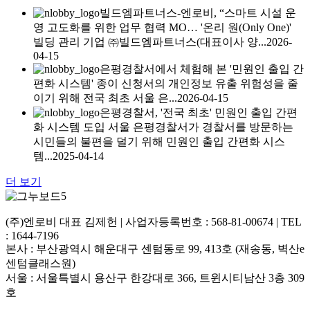
빌드엠파트너스-엔로비, “스마트 시설 운
영 고도화를 위한 업무 협력 MO…
'온리 원(Only One)'
빌딩 관리 기업 ㈜빌드엠파트너스(대표이사 양...
2026-
04-15
은평경찰서에서 체험해 본 '민원인 출입 간
편화 시스템'
종이 신청서의 개인정보 유출 위험성을 줄
이기 위해 전국 최초 서울 은...
2026-04-15
은평경찰서, '전국 최초' 민원인 출입 간편
화 시스템 도입
서울 은평경찰서가 경찰서를 방문하는
시민들의 불편을 덜기 위해 민원인 출입 간편화 시스
템...
2025-04-14
더 보기
(주)엔로비 대표 김제헌 | 사업자등록번호 : 568-81-00674 | TEL
: 1644-7196
본사 : 부산광역시 해운대구 센텀동로 99, 413호 (재송동, 벽산e
센텀클래스원)
서울 : 서울특별시 용산구 한강대로 366, 트윈시티남산 3층 309
호