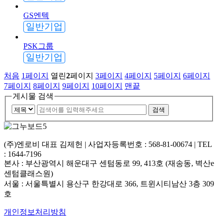
GS엔텍
일반기업
PSK그룹
일반기업
처음
1
페이지
열린
2
페이지
3
페이지
4
페이지
5
페이지
6
페이지
7
페이지
8
페이지
9
페이지
10
페이지
맨끝
게시물 검색
검색
(주)엔로비 대표 김제헌 | 사업자등록번호 : 568-81-00674 | TEL
: 1644-7196
본사 : 부산광역시 해운대구 센텀동로 99, 413호 (재송동, 벽산e
센텀클래스원)
서울 : 서울특별시 용산구 한강대로 366, 트윈시티남산 3층 309
호
개인정보처리방침